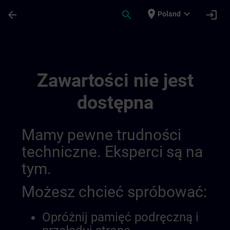
Przejdź do głównej zawartości
Załadowano stronę
place
expand_more
arrow_back
search
login
Poland
Training Services For Digital Industry 0
Zawartości nie jest
dostępna
Mamy pewne trudności
techniczne. Eksperci są na
tym.
Możesz chcieć spróbować:
Opróżnij pamięć podręczną i