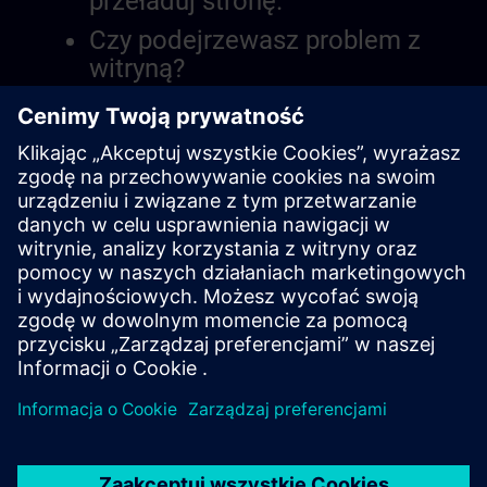
przeładuj stronę.
Czy podejrzewasz problem z
witryną?
Zgłoś problem