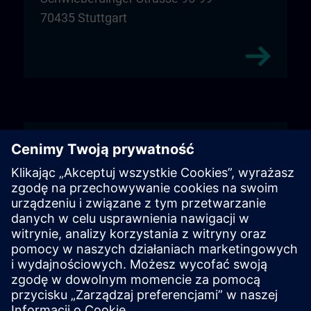
70435 Stuttgart
Wiehl
Unitechnik Systems GmbH
Entrance sign "DIGI:LAB"
Fritz-Kotz-Str. 14
51674 Wiehl