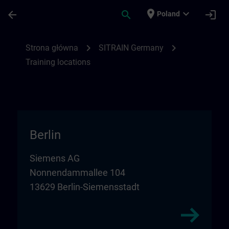
Przejdź do głównej zawartości
Załadowano stronę
place
expand_more
arrow_back
search
login
Poland
Training locations for SITRAIN in Germany
chevron_right
chevron_right
Strona główna
SITRAIN Germany
Training locations
Berlin
Siemens AG
Nonnendammallee 104
13629 Berlin-Siemensstadt