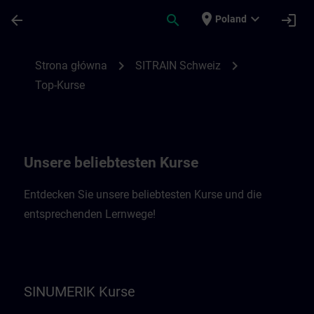
Przejdź do głównej zawartości
Załadowano stronę
place
expand_more
arrow_back
search
login
Poland
Top-Kurse SITRAIN Schweiz | SITRAIN
chevron_right
chevron_right
Strona główna
SITRAIN Schweiz
Top-Kurse
Unsere beliebtesten Kurse
Entdecken Sie unsere beliebtesten Kurse und die
entsprechenden Lernwege!
SINUMERIK Kurse