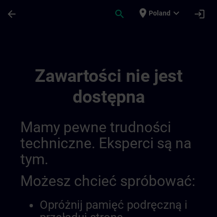
Przejdź do głównej zawartości
Załadowano stronę
place
expand_more
arrow_back
search
login
Poland
Test Video Embed | SITRAIN
Zawartości nie jest
dostępna
Mamy pewne trudności
techniczne. Eksperci są na
tym.
Możesz chcieć spróbować:
Opróżnij pamięć podręczną i