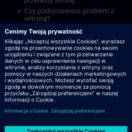
przeładuj stronę.
Czy podejrzewasz problem z
witryną?
Zgłoś problem