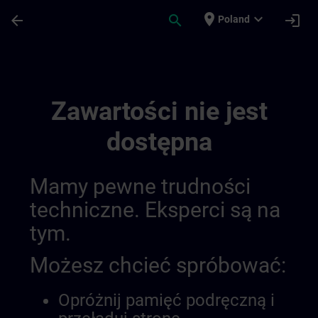
Przejdź do głównej zawartości
Załadowano stronę
place
expand_more
arrow_back
search
login
Poland
Test Channel Public | SITRAIN
Zawartości nie jest
dostępna
Mamy pewne trudności
techniczne. Eksperci są na
tym.
Możesz chcieć spróbować:
Opróżnij pamięć podręczną i