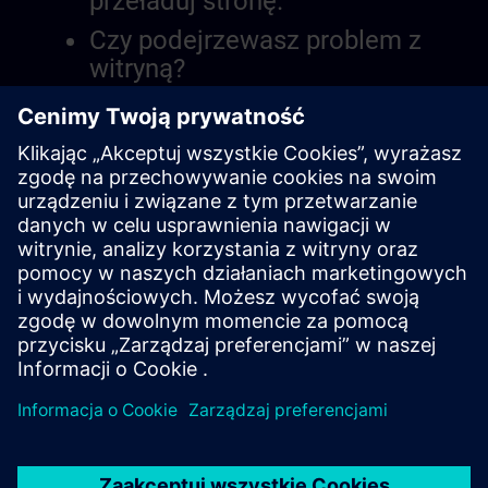
przeładuj stronę.
Czy podejrzewasz problem z
witryną?
Zgłoś problem