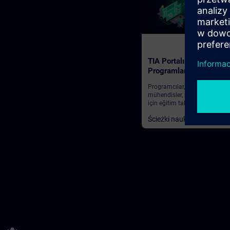
280
TIA Portalında PLC
Programlama
Programcılar, göreve verilmiş
mühendisler, mühendislik per
için eğitim takip yolu
Ścieżki nauki