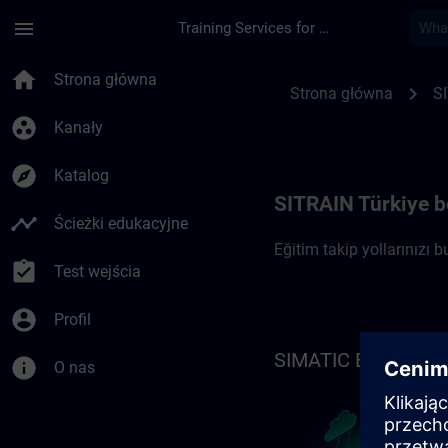
Przejdź do głównej zawartości
Załadowano stronę
menu
Training Services for Digital Industries
Türkiye'de Eğitim Tak
home
Strona główna
chevron_right
Strona główna
SI
group_work
Kanały
explore
Katalog
SITRAIN Türkiye bö
timeline
Ścieżki edukacyjne
Eğitim takip yollarınızı b
assignment_turned_in
Test wejścia
account_circle
Profil
SIMATIC Endüstriye
info
O nas