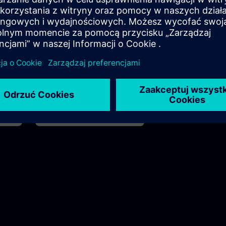
h 30m
120h 30m
TIA Portal'da PLC Hizmeti
Hizmet personeli, operatörler,
soneli
bakım personeli için eğitim takip
yolu
Ścieżki nauki