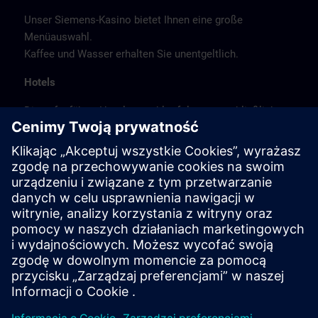
Unser Siemens-Kasino bietet Ihnen eine große
Menüauswahl.
Kaffee und Wasser erhalten Sie unentgeltlich.
Hotels
Die aufgeführte Hotelauswahl erfolgte ausschließlich
anhand der Nähe der Hotels zum Kursort bzw. anhand
der günstigen Verkehrsanbindung zum
Veranstaltungsort.
Es handelt sich hierbei nicht um Siemens-
Vertragshotels, daher können wir für die Qualität der
Hotels keine Gewähr übernehmen.
Stornierung
Bitte stornieren Sie schriftlich.