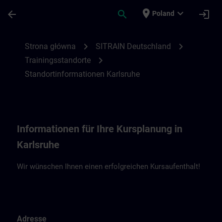
Przejdź do głównej zawartości
Załadowano stronę
place
expand_more
arrow_back
search
login
Poland
Standortinformationen Karlsruhe | SITRAI
chevron_right
chevron_right
Strona główna
SITRAIN Deutschland
chevron_right
Trainingsstandorte
Standortinformationen Karlsruhe
Informationen für Ihre Kursplanung in
Karlsruhe
Wir wünschen Ihnen einen erfolgreichen Kursaufenthalt!
Adresse