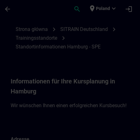
Przejdź do głównej zawartości
Załadowano stronę
place
expand_more
arrow_back
search
login
Poland
Standortinformationen Hamburg - SPE | 
chevron_right
chevron_right
Strona główna
SITRAIN Deutschland
chevron_right
Trainingsstandorte
Standortinformationen Hamburg - SPE
Informationen für Ihre Kursplanung in
Hamburg
Wir wünschen Ihnen einen erfolgreichen Kursbesuch!
Adresse