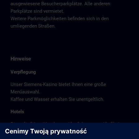
ausgewiesene Besucherparkplätze. Alle anderen
Parkplätze sind vermietet.
Weitere Parkmöglichkeiten befinden sich in den
umliegenden Straßen.
Hinweise
Verpflegung
Unser Siemens-Kasino bietet Ihnen eine große
Menüauswahl.
Kaffee und Wasser erhalten Sie unentgeltlich.
Hotels
Die aufgeführte Hotelauswahl erfolgte ausschließlich
anhand der Nähe der Hotels zum Kursort bzw. anhand