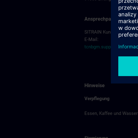
Ansprechpartner
SITRAIN Kundenberatung 
E-Mail:
tcnbgm.support.industr
Hinweise
Verpflegung
Essen, Kaffee und Wasser 