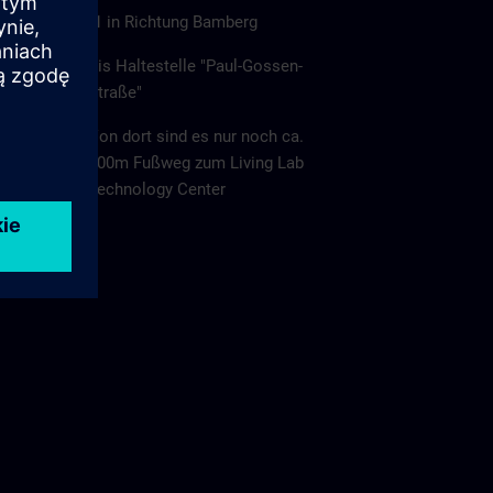
Linie S1 in Richtung Bamberg
Bis Haltestelle "Paul-Gossen-
Straße"
Von dort sind es nur noch ca.
800m Fußweg zum Living Lab
Technology Center