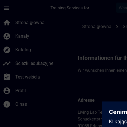
Przejdź do głównej zawartości
Załadowano stronę
menu
Training Services for Digital Industries
Standortinformation
home
Strona główna
chevron_right
Strona główna
S
group_work
Kanały
explore
Katalog
Informationen für 
timeline
Ścieżki edukacyjne
Wir wünschen Ihnen einen
assignment_turned_in
Test wejścia
account_circle
Profil
Adresse
info
O nas
Living Lab Technology Ce
Schuckertstraße 2
91058 Erlangen