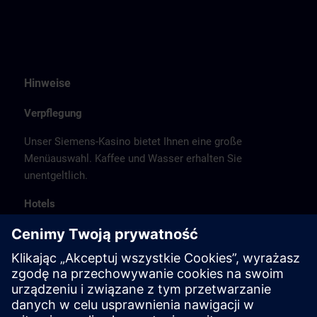
Hinweise
Verpflegung
Unser Siemens-Kasino bietet Ihnen eine große
Menüauswahl. Kaffee und Wasser erhalten Sie
unentgeltlich.
Hotels
Die aufgeführte Hotelauswahl erfolgte ausschließlich
anhand der Nähe der Hotels zum Kursort bzw. anhand
der günstigen Verkehrsanbindung zum
Veranstaltungsort.
Es handelt sich hierbei nicht um Siemens-