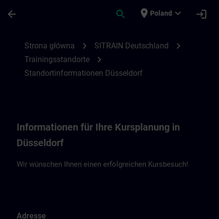
Przejdź do głównej zawartości
Załadowano stronę
place
expand_more
arrow_back
search
login
Poland
Standortinformationen Düsseldorf | SITR
chevron_right
chevron_right
Strona główna
SITRAIN Deutschland
chevron_right
Trainingsstandorte
Standortinformationen Düsseldorf
Informationen für Ihre Kursplanung in
Düsseldorf
Wir wünschen Ihnen einen erfolgreichen Kursbesuch!
Adresse