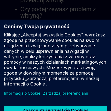
przeładuj stronę.
Czy podejrzewasz problem z
witryną?
Zgłoś problem