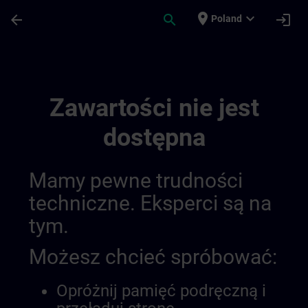
Przejdź do głównej zawartości
Załadowano stronę
place
expand_more
arrow_back
search
login
Poland
Sitrain United Kingdom & Ireland 014387
Zawartości nie jest
dostępna
Mamy pewne trudności
techniczne. Eksperci są na
tym.
Możesz chcieć spróbować:
Opróżnij pamięć podręczną i