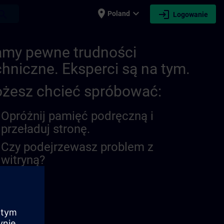
place
expand_more
login
earch
Poland
Logowanie
my pewne trudności
chniczne. Eksperci są na tym.
żesz chcieć spróbować:
Opróżnij pamięć podręczną i
przeładuj stronę.
Czy podejrzewasz problem z
witryną?
oś problem