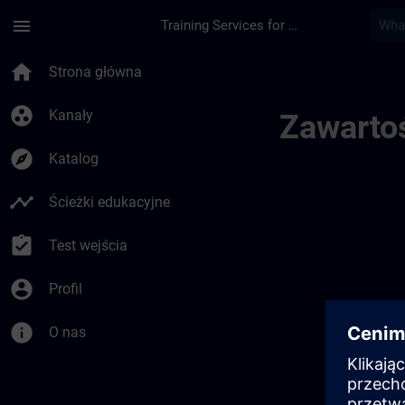
Przejdź do głównej zawartości
Załadowano stronę
menu
Training Services for Digital Industries
Sitrain Turkey | SIT
home
Strona główna
group_work
Kanały
Zawartoś
explore
Katalog
timeline
Ścieżki edukacyjne
assignment_turned_in
Test wejścia
account_circle
Profil
info
O nas