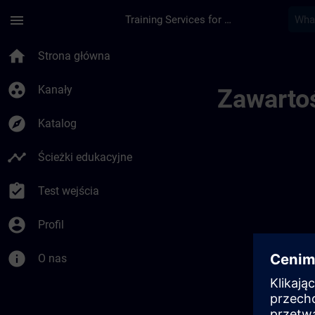
Przejdź do głównej zawartości
Załadowano stronę
menu
Training Services for Digital Industries
Sitrain Link Teset |
home
Strona główna
group_work
Kanały
Zawartoś
explore
Katalog
timeline
Ścieżki edukacyjne
assignment_turned_in
Test wejścia
account_circle
Profil
info
O nas