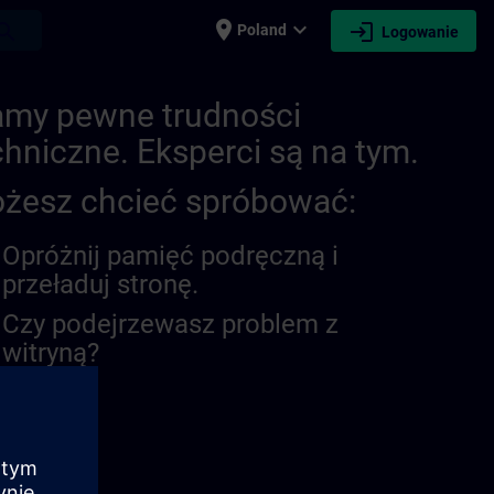
place
expand_more
login
earch
Poland
Logowanie
my pewne trudności
chniczne. Eksperci są na tym.
żesz chcieć spróbować:
Opróżnij pamięć podręczną i
przeładuj stronę.
Czy podejrzewasz problem z
witryną?
oś problem