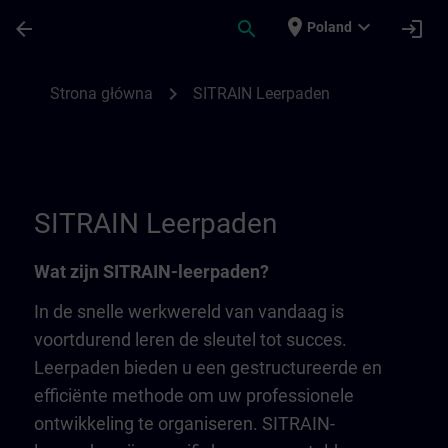
Przejdź do głównej zawartości
Załadowano stronę
place
expand_more
arrow_back
search
login
Poland
SITRAIN Leerpaden | SITRAIN
chevron_right
Strona główna
SITRAIN Leerpaden
SITRAIN Leerpaden
Wat zijn SITRAIN-leerpaden?
In de snelle werkwereld van vandaag is
voortdurend leren de sleutel tot succes.
Leerpaden bieden u een gestructureerde en
efficiënte methode om uw professionele
ontwikkeling te organiseren. SITRAIN-