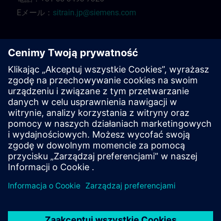
Eメール：
sitrain.jp@siemens.com