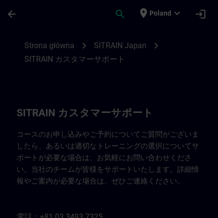
Przejdź do głównej zawartości
Załadowano stronę
place
expand_more
arrow_back
search
login
Poland
SITRAIN Japan 連絡先 | SITRAIN
chevron_right
chevron_right
Strona główna
SITRAIN Japan
SITRAIN カスタマーサポート
SITRAIN カスタマーサポート
コースのお申し込みやご予約についてご質問がございま
したら、あるいは適切なトレーニングの選択についてサ
ポートが必要な場合は、お気軽にお問い合わせくださ
い。当社のチームが皆様をサポートいたします。詳細情
報やご案内が必要な場合は、ぜひご連絡ください。
電話：+81 03 3493 7325