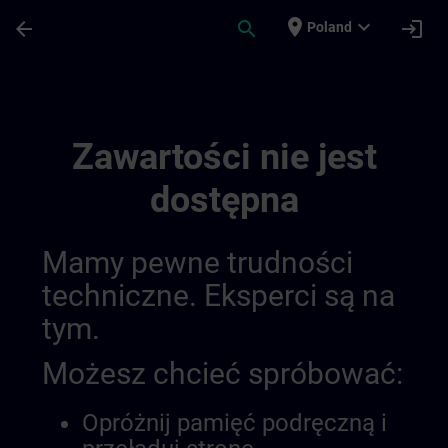
Przejdź do głównej zawartości
Załadowano stronę
place
expand_more
arrow_back
search
login
Poland
Simatic Wincc V8x | SITRAIN
Zawartości nie jest
dostępna
Mamy pewne trudności
techniczne. Eksperci są na
tym.
Możesz chcieć spróbować:
Opróżnij pamięć podręczną i