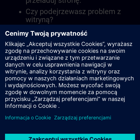
przeładuj stronę.
Czy podejrzewasz problem z
witryną?
Zgłoś problem