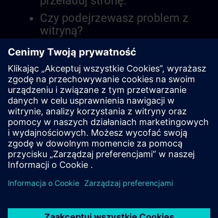
przeładuj stronę.
Czy podejrzewasz problem z
witryną?
Zgłoś problem