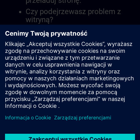
przeładuj stronę.
Czy podejrzewasz problem z
witryną?
Zgłoś problem