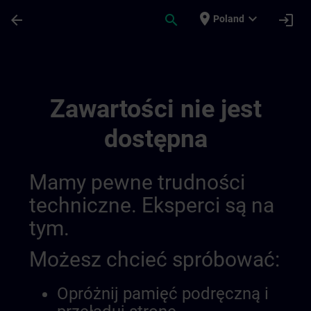
Przejdź do głównej zawartości
Załadowano stronę
place
expand_more
arrow_back
search
login
Poland
Public Channel 101 | SITRAIN
Zawartości nie jest
dostępna
Mamy pewne trudności
techniczne. Eksperci są na
tym.
Możesz chcieć spróbować:
Opróżnij pamięć podręczną i