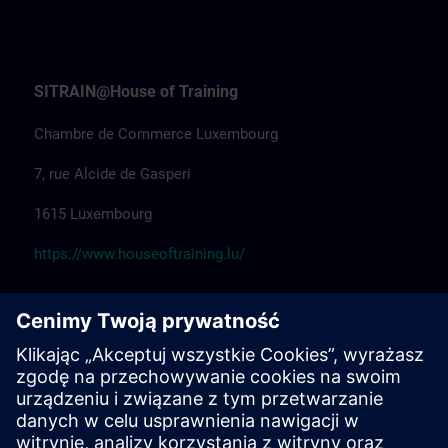
SITRAIN@House of Training
Chambre de Commerce Luxembourg
7, rue Alcide de Gasperi
1615 Luxembourg
https://www.houseoftraining.lu/
SITRAIN@Pégard Andenne
Hôtel Pégard Andenne Centre
Av. Reine Elisabeth 59