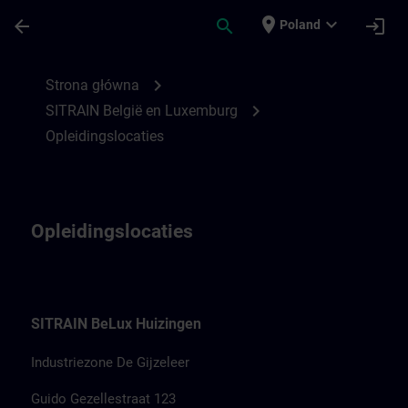
Przejdź do głównej zawartości
Załadowano stronę
place
expand_more
arrow_back
search
login
Poland
Opleidingslocaties in SITRAIN België & L
chevron_right
Strona główna
chevron_right
SITRAIN België en Luxemburg
Opleidingslocaties
Opleidingslocaties
SITRAIN BeLux Huizingen
Industriezone De Gijzeleer
Guido Gezellestraat 123