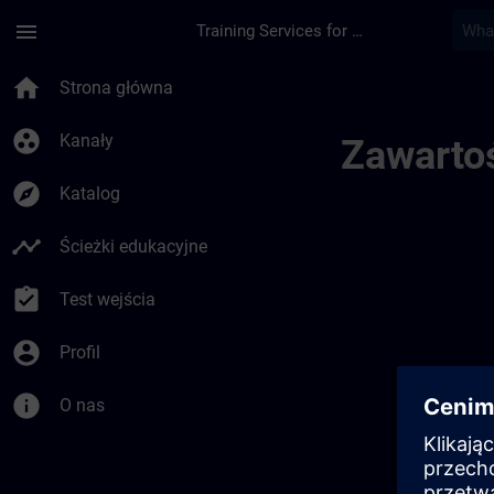
Przejdź do głównej zawartości
Załadowano stronę
menu
Training Services for Digital Industries
Ontwikkel Uw Expert
home
Strona główna
group_work
Kanały
Zawartoś
explore
Katalog
timeline
Ścieżki edukacyjne
assignment_turned_in
Test wejścia
account_circle
Profil
info
O nas