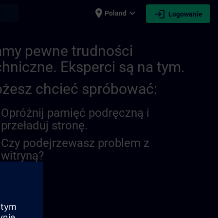
place
expand_more
login
earch
Poland
Logowanie
21278406574081091 | SITRAIN
my pewne trudności
chniczne. Eksperci są na tym.
żesz chcieć spróbować:
Opróżnij pamięć podręczną i
przeładuj stronę.
Czy podejrzewasz problem z
witryną?
oś problem