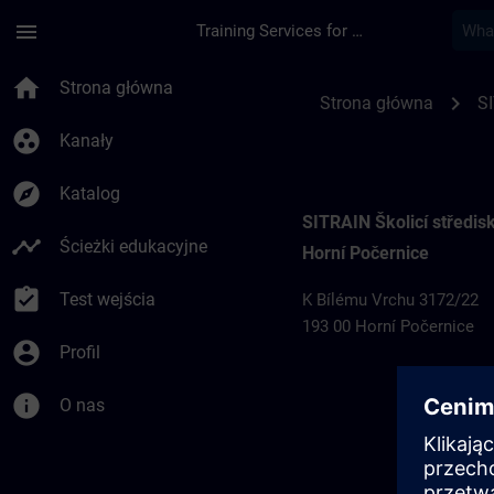
Przejdź do głównej zawartości
Załadowano stronę
menu
Training Services for Digital Industries
Místa konání školen
home
Strona główna
chevron_right
Strona główna
S
group_work
Kanały
explore
Katalog
SITRAIN Školicí středi
timeline
Ścieżki edukacyjne
Horní Počernice
assignment_turned_in
Test wejścia
K Bílému Vrchu 3172/22
193 00 Horní Počernice
account_circle
Profil
info
O nas