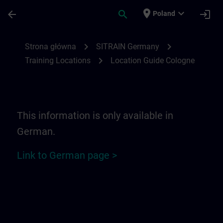
Przejdź do głównej zawartości
Załadowano stronę
place
expand_more
arrow_back
search
login
Poland
Location Guide Cologne | SITRAIN
chevron_right
chevron_right
Strona główna
SITRAIN Germany
chevron_right
Training Locations
Location Guide Cologne
This information is only available in
German.
Link to German page >