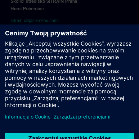
Školicí středisko SITRAIN Praha
Horní Počernice
sitrain.cz@siemens.com
+420 727 896 920