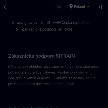
Przejdź do głównej zawartości
Załadowano stronę
place
expand_more
arrow_back
search
login
Poland
Kontaktní údaje SITRAIN Česká republika 
chevron_right
Strona główna
SITRAIN Česká republika
chevron_right
Zákaznická podpora SITRAIN
Zákaznická podpora SITRAIN
Máte dotazy ohledně registrace na kurzy, rezervace nebo
potřebujete poradit s výběrem vhodného školení?
Náš tým je vám k dispozici – obraťte se na nás, pokud
potřebujete další informace nebo pomoc.