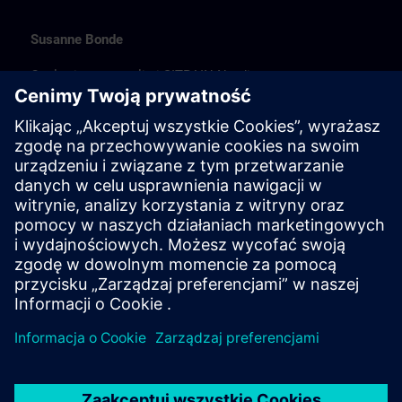
Susanne Bonde
Opplæringsansvarlig i SITRAIN Nordice
susanne.bonde@siemens.com