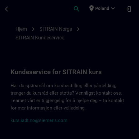
Przejdź do głównej zawartości
Załadowano stronę
place
expand_more
arrow_back
search
login
Poland
Kontaktdetaljer SITRAIN Norge | SITRAIN
chevron_right
chevron_right
Hjem
SITRAIN Norge
SITRAIN Kundeservice
Kundeservice for SITRAIN kurs
Har du spørsmål om kursbestilling eller påmelding,
trenger du kursråd eller støtte? Vennligst kontakt oss.
Teamet vårt er tilgjengelig for å hjelpe deg – ta kontakt
for mer informasjon eller veiledning.
kurs.iadt.no@siemens.com