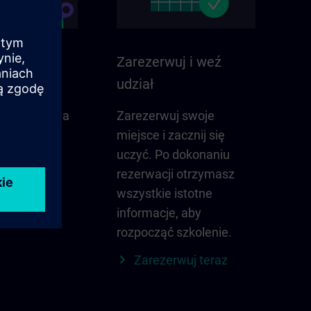
w Państwa
Zarezerwuj i weź
udział
co ważne dla
Zarezerwuj swoje
gionu –
miejsce i zacznij się
e, lokalne
uczyć. Po dokonaniu
więcej w
rezerwacji otrzymasz
wszystkie istotne
informacje, aby
daj region
rozpocząć szkolenie.
Zarezerwuj teraz