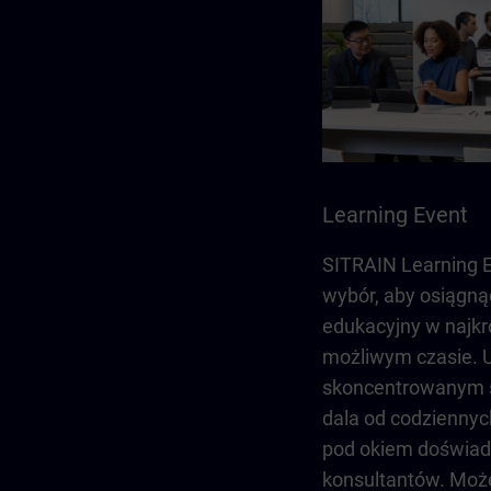
Learning Event
SITRAIN Learning E
wybór, aby osiągną
edukacyjny w najk
możliwym czasie. U
skoncentrowanym ś
dala od codzienny
pod okiem doświa
konsultantów. Moż