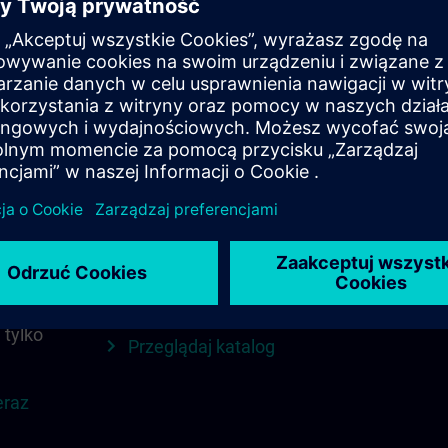
Znajdź odpowiedni
SITRAIN 
kurs dla siebie
regionie
iste
Wyszukaj bezpośrednio
Wszystko, 
za pomocą słów
Twojego re
yskać
kluczowych i filtrów – lub
aktualizacj
przeglądaj według
kontakty i 
N.
kategorii w katalogu, aby
skrócie.
znaleźć idealny kurs.
Przeglą
 tylko
Przeglądaj katalog
eraz