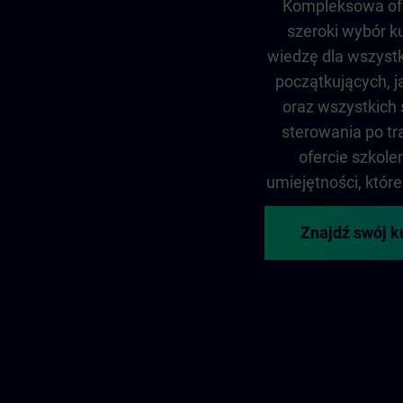
Kompleksowa ofe
szeroki wybór k
wiedzę dla wszystk
początkujących, j
oraz wszystkich 
sterowania po tr
ofercie szkol
umiejętności, które
Znajdź swój k