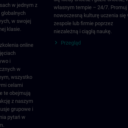
rsach w jednym z
własnym tempie – 24/7. Promuj
 globalnych
nowoczesną kulturę uczenia się
ych, w swojej
zespole lub firmie poprzez
nej klasie.
niezależną i ciągłą naukę.
Przegląd
kolenia online
jęciach
ywo i
ycznych w
lnym, wszystko
ymi celami
e te obejmują
akcję z naszym
usje grupowe i
ia pytań w
m.