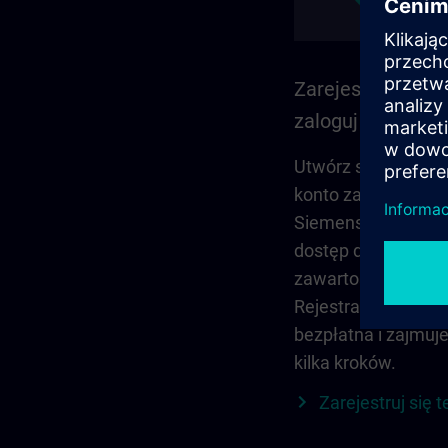
Zarejestruj się i
zaloguj
Utwórz swoje osob
konto za pomocą
Siemens ID, aby uz
dostęp do pełnej
zawartości SITRAI
Rejestracja jest
bezpłatna i zajmuje
kilka kroków.
Zarejestruj się t