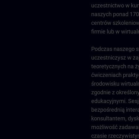
uczestnictwo w ku
naszych ponad 170
centrów szkoleniow
firmie lub w wirtual
Podczas naszego sz
uczestniczysz w za
teoretycznych na ż
ćwiczeniach prakt
środowisku wirtua
zgodnie z określon
edukacyjnymi. Sesj
bezpośrednią inter
konsultantem, dysk
możliwość zadawan
czasie rzeczywisty