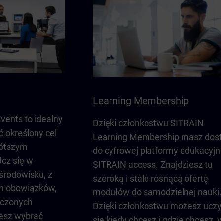
Learning Membership
vents to idealny
Dzięki członkostwu SITRAIN
ć określony cel
Learning Membership masz dos
rótszym
do cyfrowej platformy edukacyjn
cz się w
SITRAIN access. Znajdziesz tu
rodowisku, z
szeroką i stale rosnącą ofertę
ch obowiązków,
modułów do samodzielnej nauki
dczonych
Dzięki członkostwu możesz ucz
esz wybrać
się kiedy chcesz i gdzie chcesz,