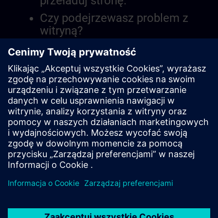
przeładuj stronę.
Czy podejrzewasz problem z
witryną?
Zgłoś problem