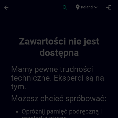
Przejdź do głównej zawartości
Załadowano stronę
place
expand_more
arrow_back
search
login
Poland
Hmi Design | SITRAIN
Zawartości nie jest
dostępna
Mamy pewne trudności
techniczne. Eksperci są na
tym.
Możesz chcieć spróbować:
Opróżnij pamięć podręczną i