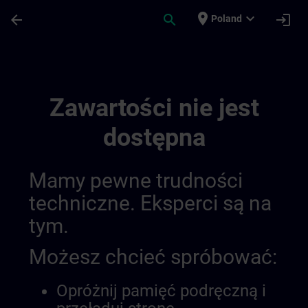
Przejdź do głównej zawartości
Załadowano stronę
place
expand_more
arrow_back
search
login
Poland
Draft_fr_be&lu_other Siemens Training Off
Zawartości nie jest
dostępna
Mamy pewne trudności
techniczne. Eksperci są na
tym.
Możesz chcieć spróbować:
Opróżnij pamięć podręczną i