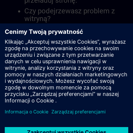
przeładuj stronę.
Czy podejrzewasz problem z
witryną?
Zgłoś problem