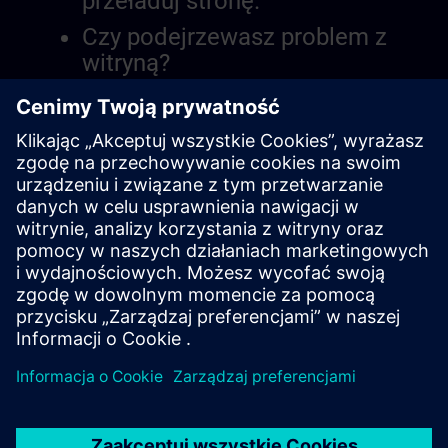
przeładuj stronę.
Czy podejrzewasz problem z
witryną?
Zgłoś problem