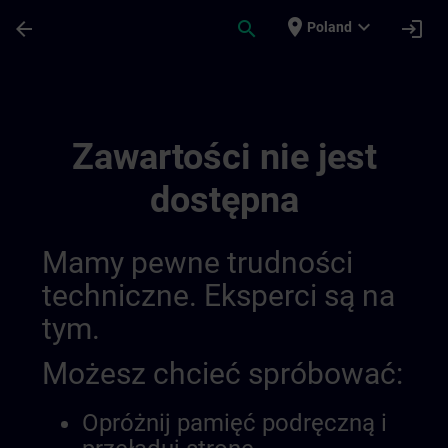
Przejdź do głównej zawartości
Załadowano stronę
place
expand_more
arrow_back
search
login
Poland
Channel Page | SITRAIN
Zawartości nie jest
dostępna
Mamy pewne trudności
techniczne. Eksperci są na
tym.
Możesz chcieć spróbować:
Opróżnij pamięć podręczną i