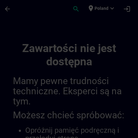
Przejdź do głównej zawartości
Załadowano stronę
place
expand_more
arrow_back
search
login
Poland
Canais Regionais De Informação | SITRAI
Zawartości nie jest
dostępna
Mamy pewne trudności
techniczne. Eksperci są na
tym.
Możesz chcieć spróbować:
Opróżnij pamięć podręczną i