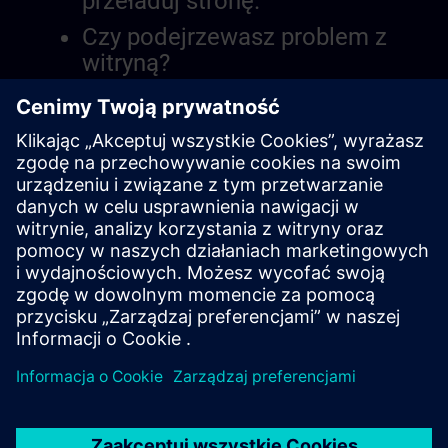
przeładuj stronę.
Czy podejrzewasz problem z
witryną?
Zgłoś problem