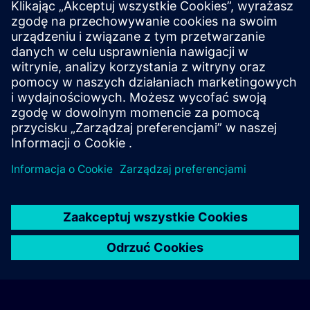
対面式、教室形式、およびオンサイトでのトレー
ニングセッション
リモートアクセスによるライブ・オンライントレ
ーニングセッション
ワークショップ形式のトレーニング
トレーニング補足規約はこちらをご覧ください > >
© Siemens AG 2026
home
group_work
explore
timeline
more_horiz
Corporate Information
Informacja o plikach cookie
Warunki
Strona główna
Kanały
Katalog
Ścieżki uczenia się
Więcej
korzystania i Polityka prywatności
Kontakt