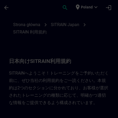
Przejdź do głównej zawartości
Załadowano stronę
place
expand_more
arrow_back
search
login
Poland
日本向けSITRAIN利用規約 | SITRAIN
chevron_right
chevron_right
Strona główna
SITRAIN Japan
SITRAIN 利用規約
日本向けSITRAIN利用規約
SITRAINへようこそ！トレーニングをご予約いただく
前に、ぜひ当社の利用規約をご一読ください。本規
約は2つのセクションに分かれており、お客様が選択
されたトレーニングの種類に応じて、明確かつ適切
な情報をご提供できるよう構成されています。