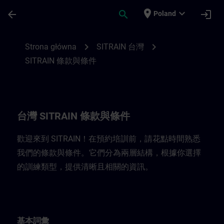
Przejdź do głównej zawartości
Załadowano stronę
place
expand_more
arrow_back
search
login
Poland
台灣 SITRAIN 條款與條件 | SITRAIN
chevron_right
chevron_right
Strona główna
SITRAIN 台灣
SITRAIN 條款與條件
台灣 SITRAIN 條款與條件
歡迎來到 SITRAIN！在預約培訓前，請花點時間熟悉
我們的條款與條件。它們分為兩層結構，根據你選擇
的訓練類型，提供清晰且相關的資訊。
基本詞彙