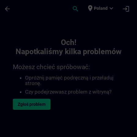
Przejdź do głównej zawartości
Załadowano stronę
place
expand_more
arrow_back
search
login
Poland
Toc | SITRAIN
Och!
Napotkaliśmy kilka problemów
Możesz chcieć spróbować:
Opróżnij pamięć podręczną i przeładuj
stronę.
Czy podejrzewasz problem z witryną?
Zgłoś problem