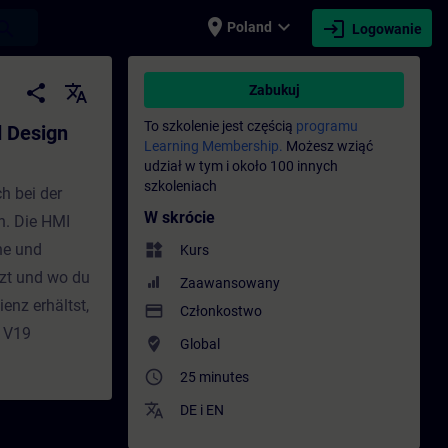
place
expand_more
login
earch
Poland
Logowanie
9) - Szkolenie - Szkolenie - Rozwój zawodo
share
translate
Zabukuj
To szkolenie jest częścią
programu
d Design
Learning Membership.
Możesz wziąć
udział w tym i około 100 innych
szkoleniach
h bei der
W skrócie
n. Die HMI
che und
widgets
Kurs
tzt und wo du
Zaawansowany
enz erhältst,
payment
Członkostwo
d V19
where_to_vote
Global
access_time
25 minutes
translate
DE
i
EN