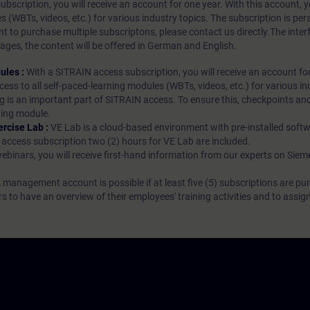
bscription, you will receive an account for one year. With this account,
es (WBTs, videos, etc.) for various industry topics. The subscription is pe
t to purchase multiple subscriptons, please contact us directly.The inte
ages, the content will be offered in German and English.
ules :
With a SITRAIN access subscription, you will receive an account fo
ess to all self-paced-learning modules (WBTs, videos, etc.) for various in
g is an important part of SITRAIN access. To ensure this, checkpoints and
rning module.
ercise Lab :
VE Lab is a cloud-based environment with pre-installed softw
N access subscription two (2) hours for VE Lab are included.
webinars, you will receive first-hand information from our experts on Sie
 management account is possible if at least five (5) subscriptions are pu
to have an overview of their employees' training activities and to assig