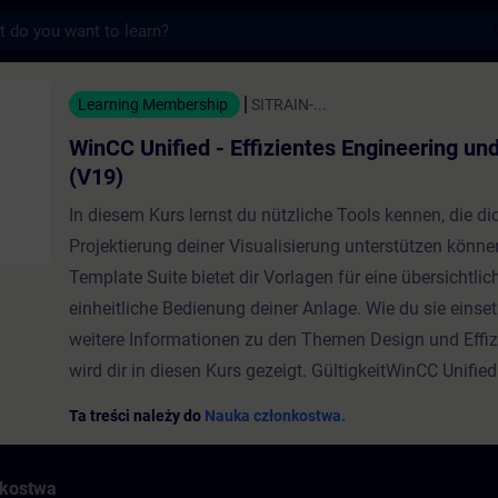
s
 - Effizientes Engineering und Design (V1
Learning Membership
SITRAIN-...
WinCC Unified - Effizientes Engineering un
(V19)
In diesem Kurs lernst du nützliche Tools kennen, die dic
Projektierung deiner Visualisierung unterstützen könne
Template Suite bietet dir Vorlagen für eine übersichtli
einheitliche Bedienung deiner Anlage. Wie du sie einse
weitere Informationen zu den Themen Design und Effizi
wird dir in diesen Kurs gezeigt. GültigkeitWinCC Unifie
Ta treści należy do
Nauka członkostwa.
nkostwa