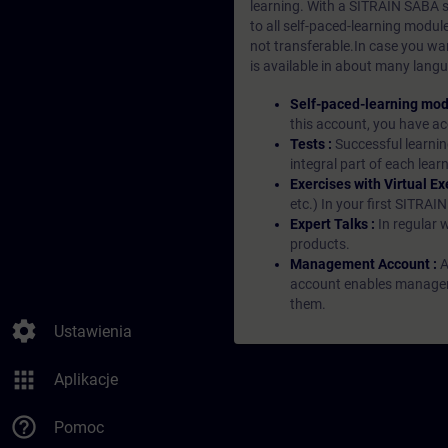
learning. With a SITRAIN SABA su
to all self-paced-learning modul
not transferable.In case you wan
is available in about many langu
Self-paced-learning mod
this account, you have acc
Tests :
Successful learnin
integral part of each lea
Exercises with Virtual Ex
etc.) In your first SITRAI
Expert Talks :
In regular 
products.
Management Account :
A
account enables managers 
them.
settings
Ustawienia
apps
Aplikacje
help_outline
Pomoc