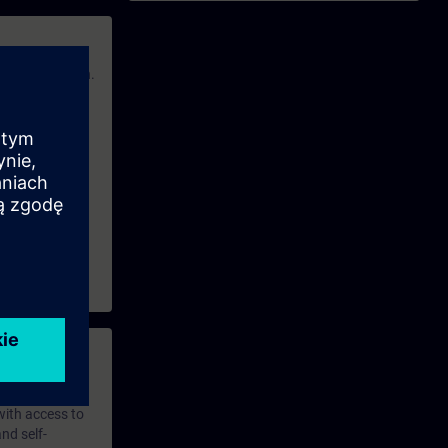
rstützen können.
e. Wie du sie
Kurs gezeigt.
 with access to
nd self-