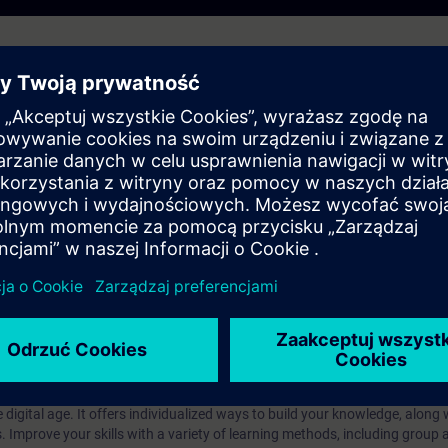
he Tools kennen, die dich bei der Projektierung deiner Visualisierung unte
r Vorlagen für eine übersichtliche und einheitliche Bedienung deiner Anlag
mationen zu den Themen Design und Effizienz erhältst, wird dir in diesen 
kacyjne?
iption
 digital age. It offers individualized ways to build your knowledge, along
s. Improve your skills with a variety of learning methods, including group a