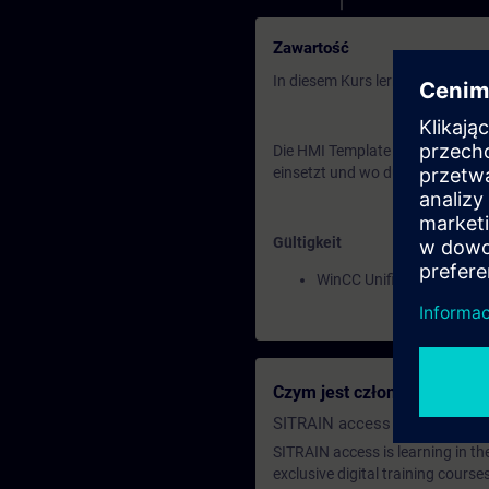
Zawartość
In diesem Kurs lernst du nützlic
Die HMI Template Suite bietet di
einsetzt und wo du weitere Infor
Gültigkeit
WinCC Unified V19
Czym jest członkostwo edu
SITRAIN access SABA Subscr
SITRAIN access is learning in the
exclusive digital training course