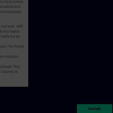
 you have access
rsonalized and
rface language
r one year. With
dustry topics.
 tests are an
are ( TIA Portal
mens Industry
rchased. This
n courses to
Kontakt