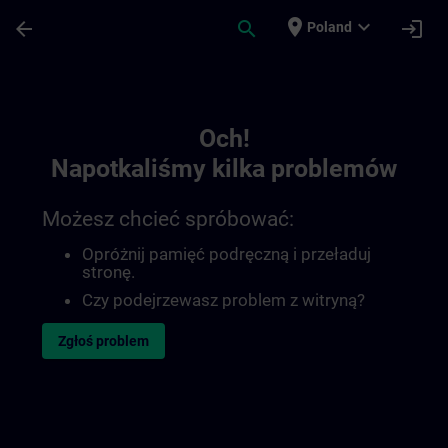
Przejdź do głównej zawartości
Załadowano stronę
place
expand_more
arrow_back
search
login
Poland
Toc | SITRAIN
Och!
Napotkaliśmy kilka problemów
Możesz chcieć spróbować:
Opróżnij pamięć podręczną i przeładuj
stronę.
Czy podejrzewasz problem z witryną?
Zgłoś problem