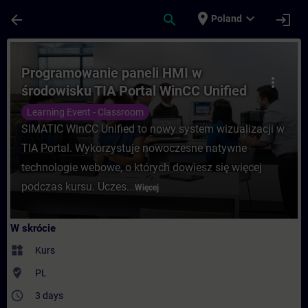
Przejdź do głównej zawartości
Załadowano stronę
place
expand_more
arrow_back
search
login
Poland
Kurs - Programowanie paneli HMI w środow
Programowanie paneli HMI w
more_vert
środowisku TIA Portal WinCC Unified
Learning Event - Classroom
SIMATIC WinCC Unified to nowy system wizualizacji w
TIA Portal. Wykorzystuje nowoczesne natywne
technologie webowe, o których dowiesz się więcej
podczas kursu. Uczes...
Więcej
W skrócie
widgets
Kurs
where_to_vote
PL
access_time
3 days