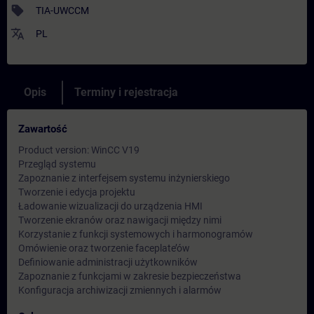
sell
TIA-UWCCM
translate
PL
Opis
Terminy i rejestracja
Zawartość
Product version: WinCC V19
Przegląd systemu
Zapoznanie z interfejsem systemu inżynierskiego
Tworzenie i edycja projektu
Ładowanie wizualizacji do urządzenia HMI
Tworzenie ekranów oraz nawigacji między nimi
Korzystanie z funkcji systemowych i harmonogramów
Omówienie oraz tworzenie faceplate’ów
Definiowanie administracji użytkowników
Zapoznanie z funkcjami w zakresie bezpieczeństwa
Konfiguracja archiwizacji zmiennych i alarmów