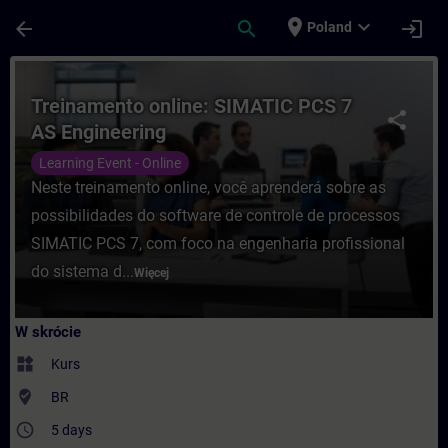
Przejdź do głównej zawartości
Załadowano stronę
place
expand_more
arrow_back
search
login
Poland
Kurs - Treinamento online: SIMATIC PCS 7
Treinamento online: SIMATIC PCS 7
share
AS Engineering
Learning Event - Online
Neste treinamento online, você aprenderá sobre as
possibilidades do software de controle de processos
SIMATIC PCS 7, com foco na engenharia profissional
do sistema d...
Więcej
W skrócie
widgets
Kurs
where_to_vote
BR
access_time
5 days