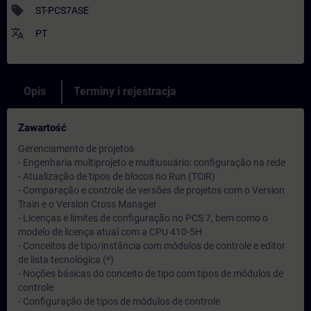
sell
ST-PCS7ASE
translate
PT
Opis
Terminy i rejestracja
Zawartość
Gerenciamento de projetos
- Engenharia multiprojeto e multiusuário: configuração na rede
- Atualização de tipos de blocos no Run (TCiR)
- Comparação e controle de versões de projetos com o Version
Train e o Version Cross Manager
- Licenças e limites de configuração no PCS 7, bem como o
modelo de licença atual com a CPU 410-5H
- Conceitos de tipo/instância com módulos de controle e editor
de lista tecnológica (*)
- Noções básicas do conceito de tipo com tipos de módulos de
controle
- Configuração de tipos de módulos de controle