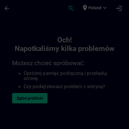
Przejdź do głównej zawartości
Załadowano stronę
place
expand_more
arrow_back
search
login
Poland
Toc | SITRAIN
Och!
Napotkaliśmy kilka problemów
Możesz chcieć spróbować:
Opróżnij pamięć podręczną i przeładuj
stronę.
Czy podejrzewasz problem z witryną?
Zgłoś problem