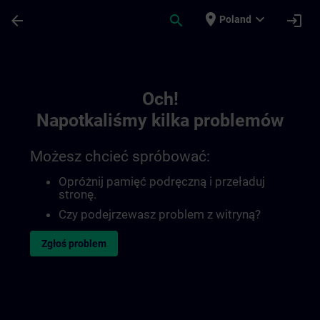
Przejdź do głównej zawartości
Załadowano stronę
place
expand_more
arrow_back
search
login
Poland
Toc | SITRAIN
Och!
Napotkaliśmy kilka problemów
Możesz chcieć spróbować:
Opróżnij pamięć podręczną i przeładuj
stronę.
Czy podejrzewasz problem z witryną?
Zgłoś problem