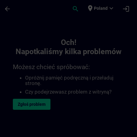
Przejdź do głównej zawartości
Załadowano stronę
place
expand_more
arrow_back
search
login
Poland
Toc | SITRAIN
Och!
Napotkaliśmy kilka problemów
Możesz chcieć spróbować:
Opróżnij pamięć podręczną i przeładuj
stronę.
Czy podejrzewasz problem z witryną?
Zgłoś problem