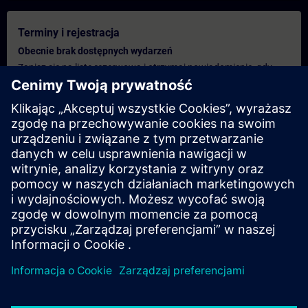
Terminy i rejestracja
Obecnie brak dostępnych wydarzeń
Zapisz się na listę rezerwową i otrzymaj powiadomienie, gdy
tylko pojawią się nowe daty.
Aktywuj usługę powiadomień
Spersonalizowana oferta
Jeśli potrzebujesz standardowej oferty cenowej dla tego
szkolenia, na przykład dla działu zakupów, kliknij poniższe
łącze. Najpierw musisz podać kilka danych osobowych, a
następnie wycena zostanie wysłana do Ciebie.
Podaj ofertę