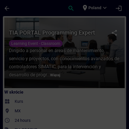
Przejdź do głównej zawartości
Załadowano stronę
place
expand_more
arrow_back
search
login
Poland
Kurs - TIA PORTAL Programming Expert - 
TIA PORTAL Programming Expert
share
Learning Event - Classroom
Dirigido a personal en áreas de mantenimiento,
servicio y proyectos, con conocimientos avanzados de
controladores SIMATIC, para la intervención y
desarrollo de progr...
Więcej
W skrócie
widgets
Kurs
where_to_vote
MX
access_time
24 hours