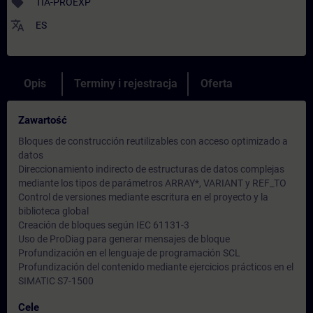
sell
TIA-PROEXP
translate
ES
Opis
Terminy i rejestracja
Oferta
Zawartość
Bloques de construcción reutilizables con acceso optimizado a
datos
Direccionamiento indirecto de estructuras de datos complejas
mediante los tipos de parámetros ARRAY*, VARIANT y REF_TO
Control de versiones mediante escritura en el proyecto y la
biblioteca global
Creación de bloques según IEC 61131-3
Uso de ProDiag para generar mensajes de bloque
Profundización en el lenguaje de programación SCL
Profundización del contenido mediante ejercicios prácticos en el
SIMATIC S7-1500
Cele