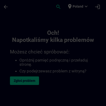
Przejdź do głównej zawartości
Załadowano stronę
place
expand_more
arrow_back
search
login
Poland
Toc | SITRAIN
Och!
Napotkaliśmy kilka problemów
Możesz chcieć spróbować:
Opróżnij pamięć podręczną i przeładuj
stronę.
Czy podejrzewasz problem z witryną?
Zgłoś problem