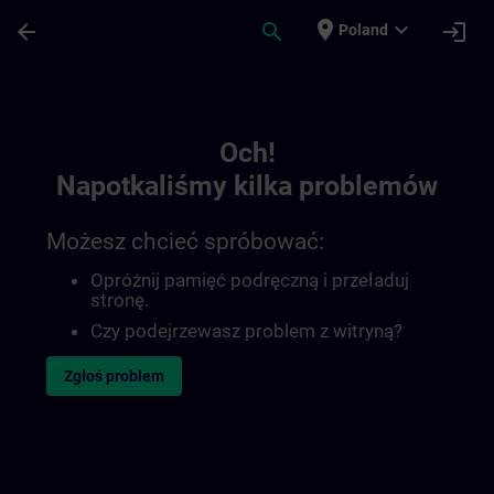
Przejdź do głównej zawartości
Załadowano stronę
place
expand_more
arrow_back
search
login
Poland
Toc | SITRAIN
Och!
Napotkaliśmy kilka problemów
Możesz chcieć spróbować:
Opróżnij pamięć podręczną i przeładuj
stronę.
Czy podejrzewasz problem z witryną?
Zgłoś problem