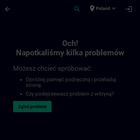
Przejdź do głównej zawartości
Załadowano stronę
place
expand_more
arrow_back
search
login
Poland
Toc | SITRAIN
Och!
Napotkaliśmy kilka problemów
Możesz chcieć spróbować:
Opróżnij pamięć podręczną i przeładuj
stronę.
Czy podejrzewasz problem z witryną?
Zgłoś problem