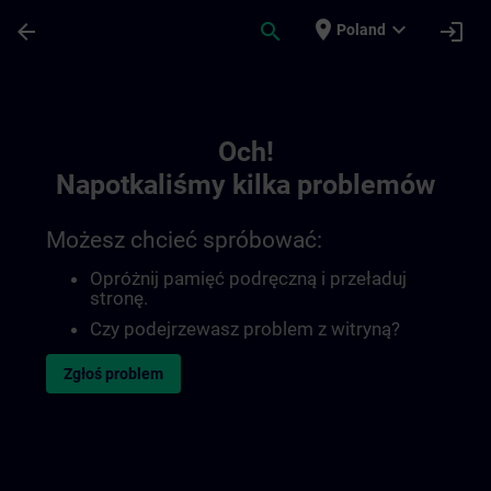
Przejdź do głównej zawartości
Załadowano stronę
place
expand_more
arrow_back
search
login
Poland
Toc | SITRAIN
Och!
Napotkaliśmy kilka problemów
Możesz chcieć spróbować:
Opróżnij pamięć podręczną i przeładuj
stronę.
Czy podejrzewasz problem z witryną?
Zgłoś problem