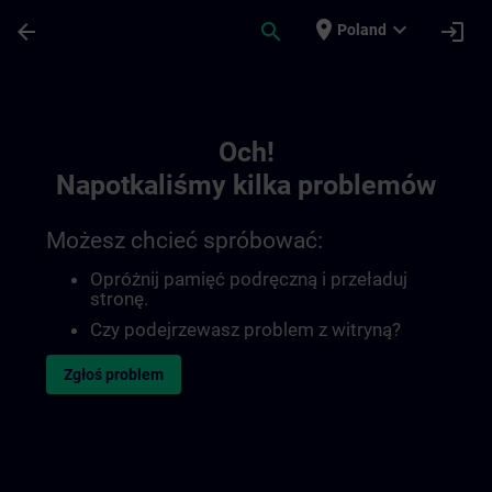
Przejdź do głównej zawartości
Załadowano stronę
place
expand_more
arrow_back
search
login
Poland
Toc | SITRAIN
Och!
Napotkaliśmy kilka problemów
Możesz chcieć spróbować:
Opróżnij pamięć podręczną i przeładuj
stronę.
Czy podejrzewasz problem z witryną?
Zgłoś problem