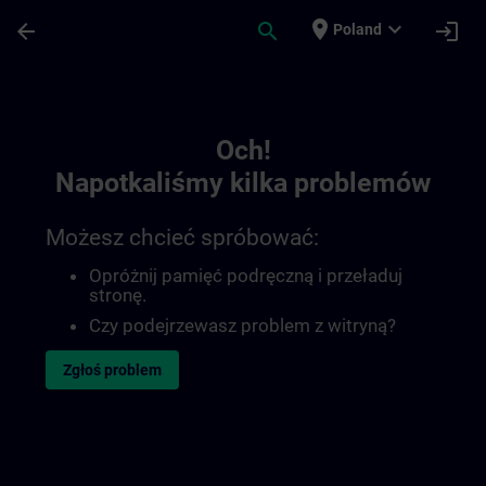
Przejdź do głównej zawartości
Załadowano stronę
place
expand_more
arrow_back
search
login
Poland
Toc | SITRAIN
Och!
Napotkaliśmy kilka problemów
Możesz chcieć spróbować:
Opróżnij pamięć podręczną i przeładuj
stronę.
Czy podejrzewasz problem z witryną?
Zgłoś problem