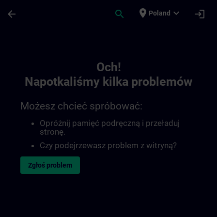
Przejdź do głównej zawartości
Załadowano stronę
place
expand_more
arrow_back
search
login
Poland
Toc | SITRAIN
Och!
Napotkaliśmy kilka problemów
Możesz chcieć spróbować:
Opróżnij pamięć podręczną i przeładuj
stronę.
Czy podejrzewasz problem z witryną?
Zgłoś problem