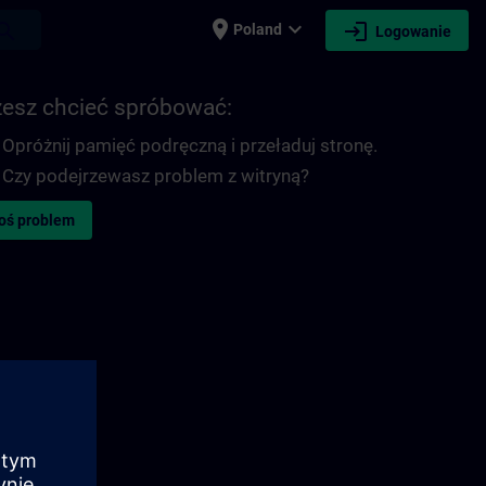
place
expand_more
login
earch
Poland
Logowanie
esz chcieć spróbować:
Opróżnij pamięć podręczną i przeładuj stronę.
Czy podejrzewasz problem z witryną?
oś problem