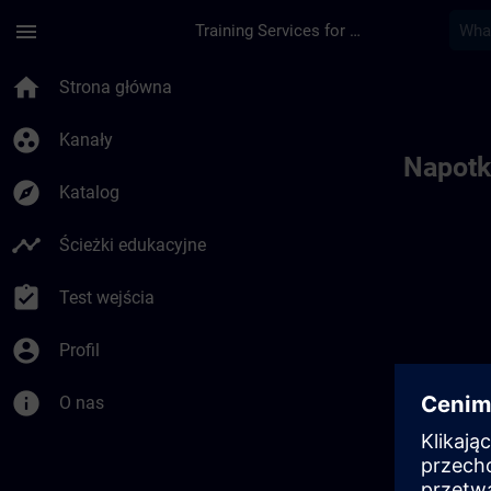
Przejdź do głównej zawartości
Załadowano stronę
menu
Training Services for Digital Industries
Toc | SITRAIN
home
Strona główna
group_work
Kanały
Napotk
explore
Katalog
timeline
Ścieżki edukacyjne
assignment_turned_in
Test wejścia
account_circle
Profil
info
O nas