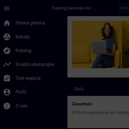
Przejdź do głównej zawartości
Załadowano stronę
menu
Training Services for Digital Industries
Kurs - SITRAIN-egen
home
Strona główna
group_work
Kanały
explore
Katalog
timeline
Ścieżki edukacyjne
assignment_turned_in
Test wejścia
Opis
account_circle
Profil
Zawartość
info
O nas
SITRAIN-egenskaper och skillna