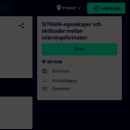
place
expand_more
login
earch
Poland
Logowanie
rmaten - Szkolenie - Szkolenie - Rozwój z
SITRAIN-egenskaper och
share
skillnader mellan
inlärningsformaten
Start
W skrócie
widgets
Brochure
Początkujący
payment
Darmowa