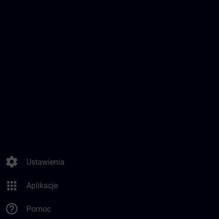
settings
Ustawienia
apps
Aplikacje
help_outline
Pomoc