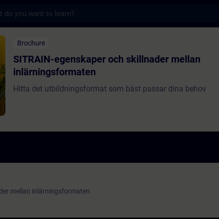
s
skaper och skillnader mellan inlärningsfo
Brochure
SITRAIN-egenskaper och skillnader mellan
inlärningsformaten
Hitta det utbildningsformat som bäst passar dina behov
der mellan inlärningsformaten