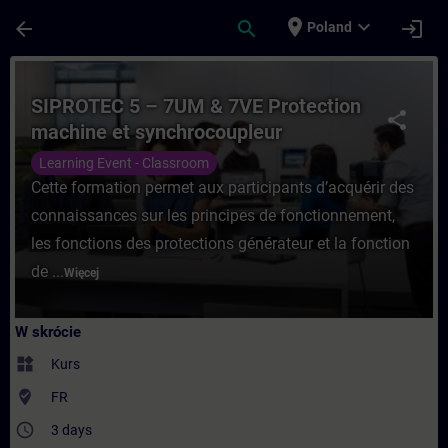
Przejdź do głównej zawartości
Załadowano stronę
place
expand_more
arrow_back
search
login
Poland
Kurs - SIPROTEC 5 – 7UM & 7VE Protectio
SIPROTEC 5 – 7UM & 7VE Protection
share
machine et synchrocoupleur
Learning Event - Classroom
Cette formation permet aux participants d’acquérir des
connaissances sur les principes de fonctionnement,
les fonctions des protections générateur et la fonction
de ...
Więcej
W skrócie
widgets
Kurs
where_to_vote
FR
access_time
3 days