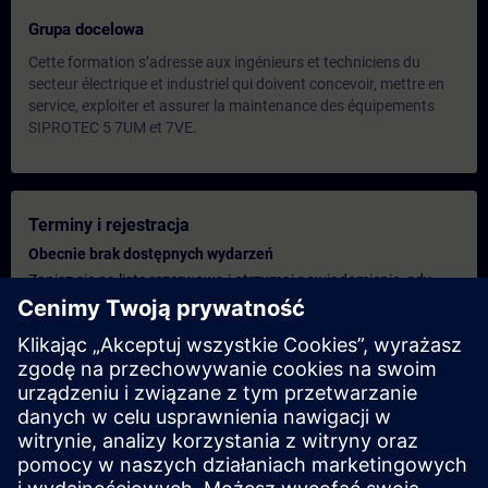
Grupa docelowa
Cette formation s’adresse aux ingénieurs et techniciens du
secteur électrique et industriel qui doivent concevoir, mettre en
service, exploiter et assurer la maintenance des équipements
SIPROTEC 5 7UM et 7VE.
Terminy i rejestracja
Obecnie brak dostępnych wydarzeń
Zapisz się na listę rezerwową i otrzymaj powiadomienie, gdy
tylko pojawią się nowe daty.
Aktywuj usługę powiadomień
Spersonalizowana oferta
Jeśli potrzebujesz standardowej oferty cenowej dla tego
szkolenia, na przykład dla działu zakupów, kliknij poniższe